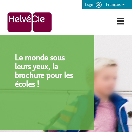
Login
Français
Le monde sous
leurs yeux, la
brochure pour les
écoles !