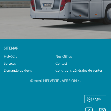
SITEMAP
HelvéCie
Nos Offres
Services
Contact
Demande de devis
Conditions générales de ventes
© 2026 HELVÉCIE - VERSION 1.
Login