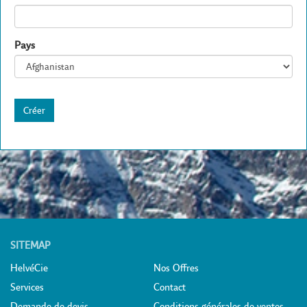
Pays
Créer
SITEMAP
HelvéCie
Nos Offres
Services
Contact
Demande de devis
Conditions générales de ventes